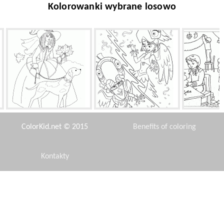
Kolorowanki wybrane losowo
Księżniczka na spacer
Funny karnawał w Rio
Dzieci prz
Now
ColorKid.net © 2015
Benefits of coloring
Kontakty
Disclaimer
Tajemniczy Dzwoneczek
Latanie buda dla psa
Cięż
Privacy Policy