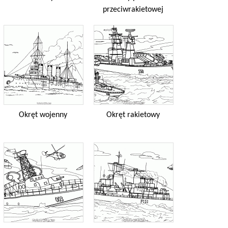
przeciwrakietowej
Okręt wojenny
Okręt rakietowy