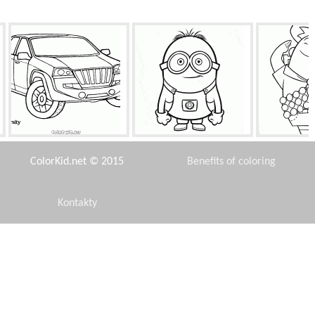
Jeep Varsati
Pracoholikiem minion
Russel
ColorKid.net © 2015
Benefits of coloring
Kontakty
Disclaimer
Polowanie sezon otwiera
Głównym piratem
Czas 
Privacy Policy