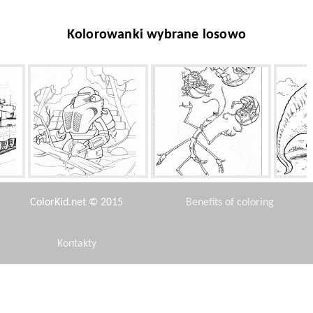
Kolorowanki wybrane losowo
Robot drwal
Żongler
ColorKid.net © 2015
Benefits of coloring
Kontakty
Disclaimer
Owce z dzwonkiem
Czerwonym dywanie
Dyn