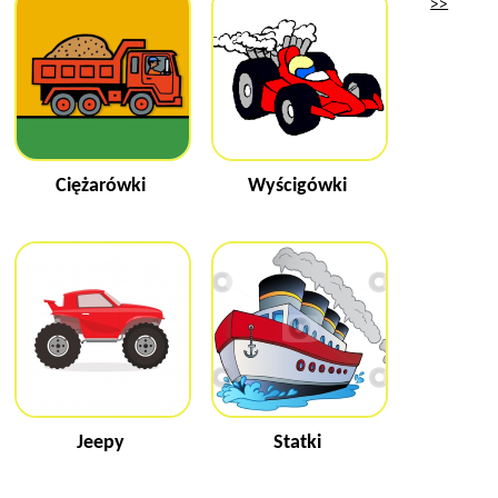
>>
Ciężarówki
Wyścigówki
Jeepy
Statki