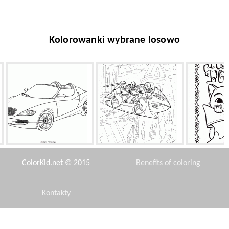
Kolorowanki wybrane losowo
Seat (Hiszpania)
Plan Moto
Sly Kot
ColorKid.net © 2015
Benefits of coloring
Kontakty
Disclaimer