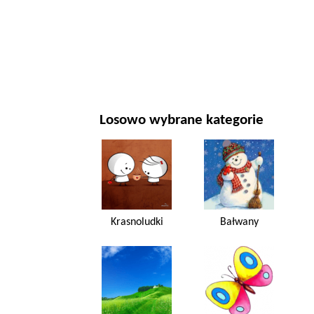
NOWY ROK I BOŻE NARODZENIE
FILMY I SERIALE
PRZYRODA
Losowo wybrane kategorie
Krasnoludki
Bałwany