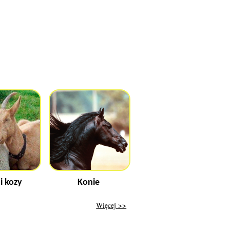
i kozy
Konie
Więcej >>