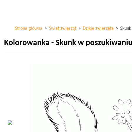
Przejdź
ColorKid.net
do
treści
Strona główna
>
Świat zwierząt
>
Dzikie zwierzęta
>
Skunk
Kolorowanka - Skunk w poszukiwaniu