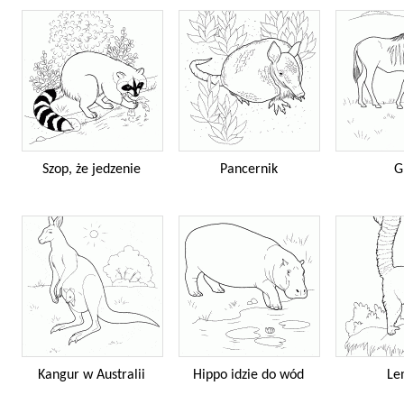
Szop, że jedzenie
Pancernik
G
Kangur w Australii
Hippo idzie do wód
Le