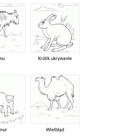
nu
Królik ukrywanie
mur
Wielbłąd