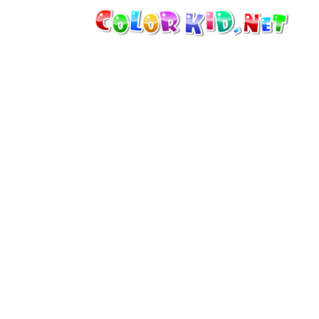
MASZYNY I POJAZDY
DOOKOŁA ŚWIATA
ARCHITEKTURA
ŚWIAT ZWIERZĄT
FILMY ANIMOWANE
DLA DZIEWCZYNEK
PORY ROKU
DLA CHŁOPCÓW
DLA MAŁYCH DZIECI