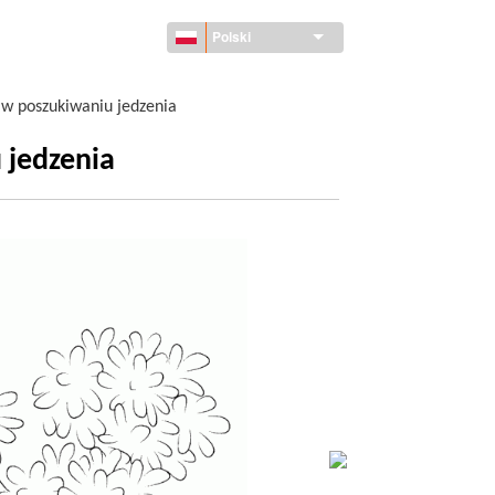
Polski
 w poszukiwaniu jedzenia
 jedzenia