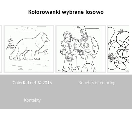
Kolorowanki wybrane losowo
Lis polarny
Flynn aresztowany
Dzwoneczek
ColorKid.net © 2015
Benefits of coloring
Kontakty
Disclaimer
Amerykańska flaga Mapa
Sponge Bob i obcy
Żołnier