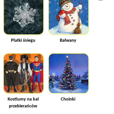
Płatki śniegu
Bałwany
Kostiumy na bal
Choinki
przebierańców