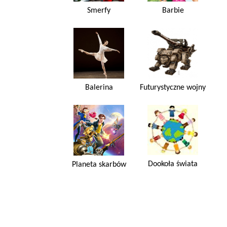
Smerfy
Barbie
Balerina
Futurystyczne wojny
Dookoła świata
Planeta skarbów