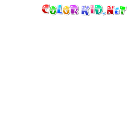
MASZYNY I POJAZDY
DOOKOŁA ŚWIATA
ARCHITEKTURA
ŚWIAT ZWIERZĄT
FILMY ANIMOWANE
DLA DZIEWCZYNEK
PORY ROKU
DLA CHŁOPCÓW
DLA MAŁYCH DZIECI