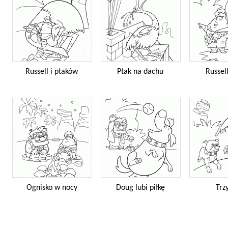
Russell i ptaków
Ptak na dachu
Russel
Ognisko w nocy
Doug lubi piłkę
Trz