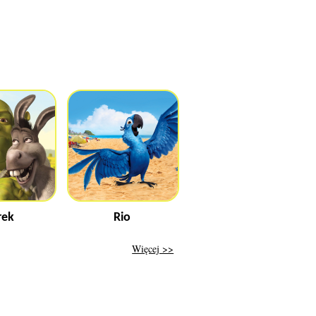
rek
Rio
Więcej >>