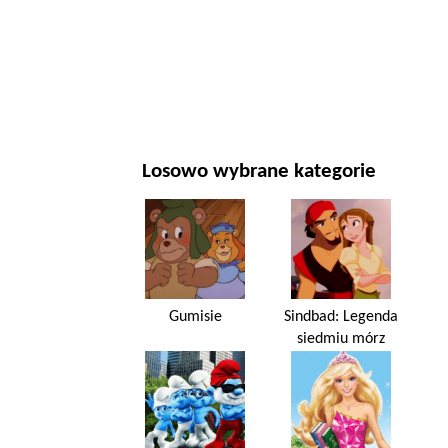
NOWY ROK I BOŻE NARODZENIE
FILMY I SERIALE
PRZYRODA
Losowo wybrane kategorie
Gumisie
Sindbad: Legenda
siedmiu mórz