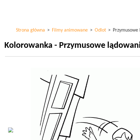
Przejdź
ColorKid.net
do
treści
Strona główna
>
Filmy animowane
>
Odlot
>
Przymusowe 
Kolorowanka - Przymusowe lądowan