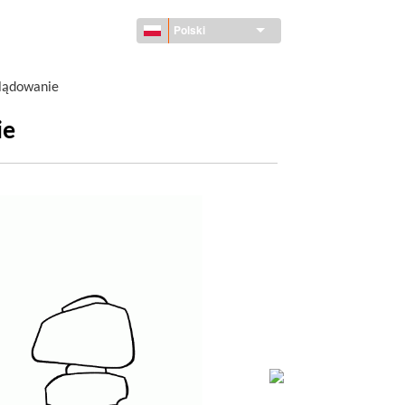
Polski
lądowanie
ie