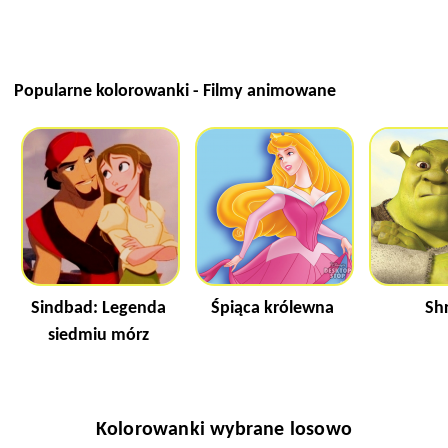
Popularne kolorowanki - Filmy animowane
Sindbad: Legenda
Śpiąca królewna
Sh
siedmiu mórz
Kolorowanki wybrane losowo