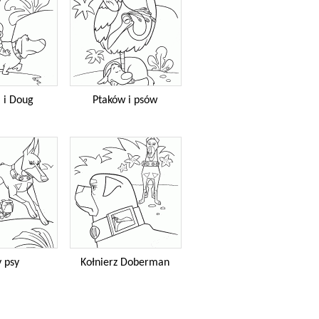
l i Doug
Ptaków i psów
y psy
Kołnierz Doberman