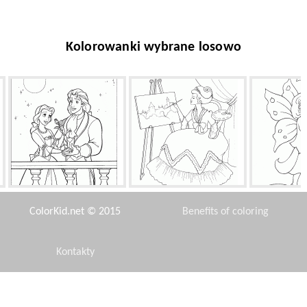
Kolorowanki wybrane losowo
Czar został złamany
Piękny artysty
Bajki 
ColorKid.net © 2015
Benefits of coloring
Kontakty
Disclaimer
Sindbad i noże ostrze
Szczenięta pod drzewem
Rodzi