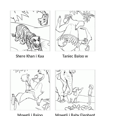
Shere Khan i Kaa
Taniec Baloo w
Mowgli i Baloo
Mowgli i Baby Elephant