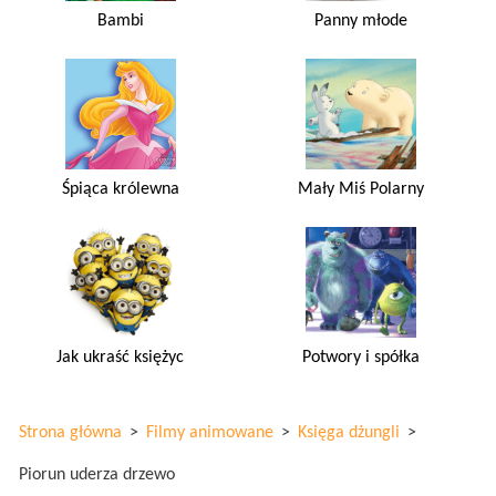
Bambi
Panny młode
Śpiąca królewna
Mały Miś Polarny
Jak ukraść księżyc
Potwory i spółka
Strona główna
>
Filmy animowane
>
Księga dżungli
>
Piorun uderza drzewo