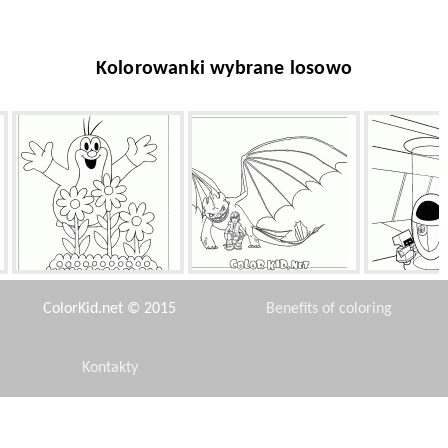
Kolorowanki wybrane losowo
Mole i kwiaty
Bezzębny i Czkawka
EVE i inteli
ColorKid.net © 2015
Benefits of coloring
Kontakty
Disclaimer
Dostawczy
Liści kasztanowca
Koń idz