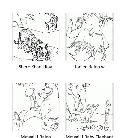
Shere Khan i Kaa
Taniec Baloo w
Mowgli i Baloo
Mowgli i Baby Elephant