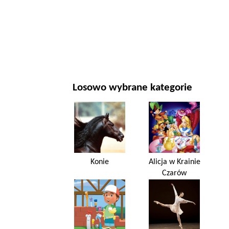
NOWY ROK I BOŻE NARODZENIE
FILMY I SERIALE
PRZYRODA
Losowo wybrane kategorie
Konie
Alicja w Krainie
Czarów