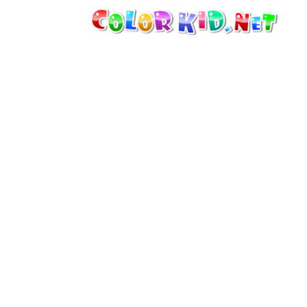
MASZYNY I POJAZDY
DOOKOŁA ŚWIATA
ARCHITEKTURA
ŚWIAT ZWIERZĄT
FILMY ANIMOWANE
DLA DZIEWCZYNEK
PORY ROKU
DLA CHŁOPCÓW
DLA MAŁYCH DZIECI