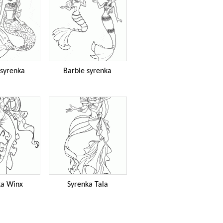
 syrenka
Barbie syrenka
ka Winx
Syrenka Tala