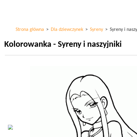
Przejdź
ColorKid.net
do
treści
Strona główna
>
Dla dziewczynek
>
Syreny
>
Syreny i naszy
Kolorowanka - Syreny i naszyjniki