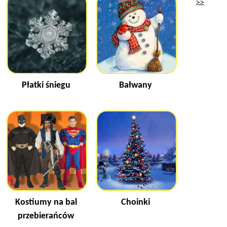
>>
Płatki śniegu
Bałwany
Kostiumy na bal
Choinki
przebierańców