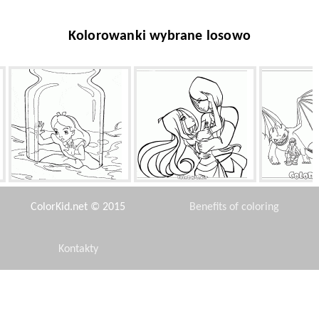
Kolorowanki wybrane losowo
Alicja w banku
Flora i Helia
Bezzębny
ColorKid.net © 2015
Benefits of coloring
Kontakty
Disclaimer
Piękna i Bestia
Niewidzialny samolot
Młoda ks