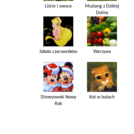
Liście i owoce
Mustang z Dzikiej
Doliny
Szkoła czarowników
Warzywa
Disneyowski Nowy
Kot w butach
Rok