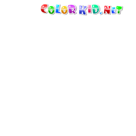
MASZYNY I POJAZDY
DOOKOŁA ŚWIATA
ARCHITEKTURA
ŚWIAT ZWIERZĄT
FILMY ANIMOWANE
DLA DZIEWCZYNEK
PORY ROKU
DLA CHŁOPCÓW
DLA MAŁYCH DZIECI