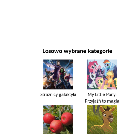
NOWY ROK I BOŻE NARODZENIE
FILMY I SERIALE
PRZYRODA
Losowo wybrane kategorie
Strażnicy galaktyki
My Little Pony:
Przyjaźń to magia