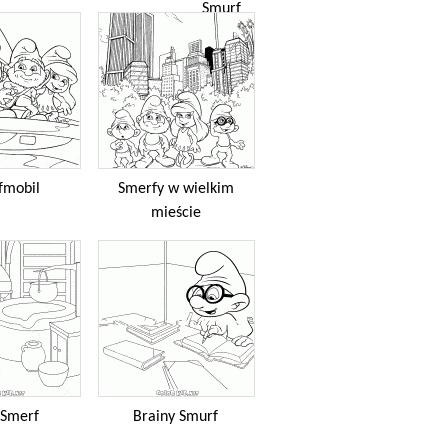
Smurf
fmobil
Smerfy w wielkim
mieście
 Smerf
Brainy Smurf