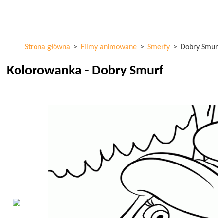
Przejdź
ColorKid.net
do
treści
Strona główna
>
Filmy animowane
>
Smerfy
>
Dobry Smur
Kolorowanka - Dobry Smurf