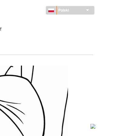
Polski
f