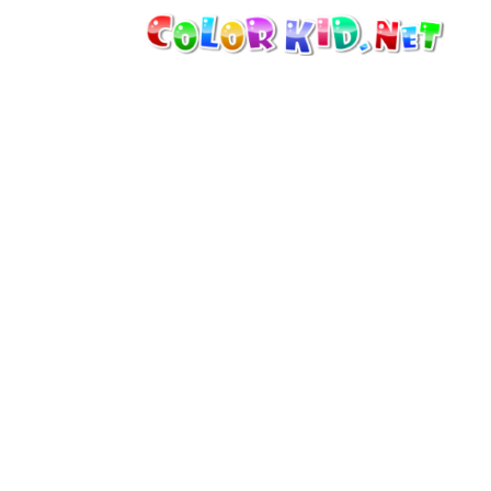
MASZYNY I POJAZDY
DOOKOŁA ŚWIATA
ARCHITEKTURA
ŚWIAT ZWIERZĄT
FILMY ANIMOWANE
DLA DZIEWCZYNEK
PORY ROKU
DLA CHŁOPCÓW
DLA MAŁYCH DZIECI