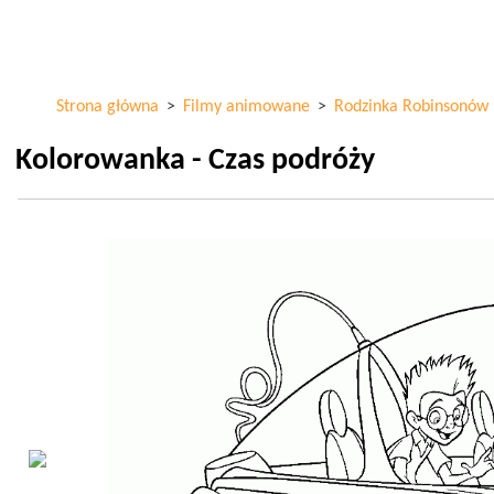
Przejdź
ColorKid.net
do
treści
Strona główna
>
Filmy animowane
>
Rodzinka Robinsonów
Kolorowanka - Czas podróży