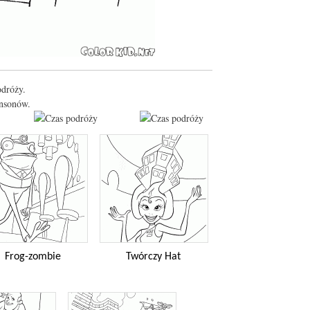
odróży.
nsonów.
Frog-zombie
Twórczy Hat