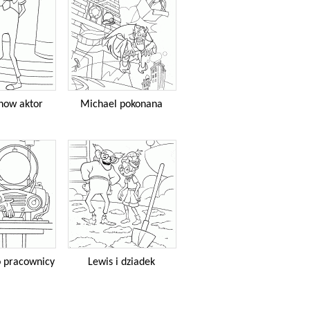
how aktor
Michael pokonana
o pracownicy
Lewis i dziadek