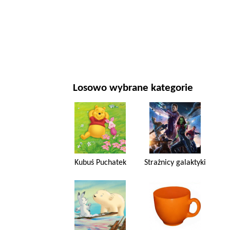
NOWY ROK I BOŻE NARODZENIE
FILMY I SERIALE
PRZYRODA
Losowo wybrane kategorie
Kubuś Puchatek
Strażnicy galaktyki