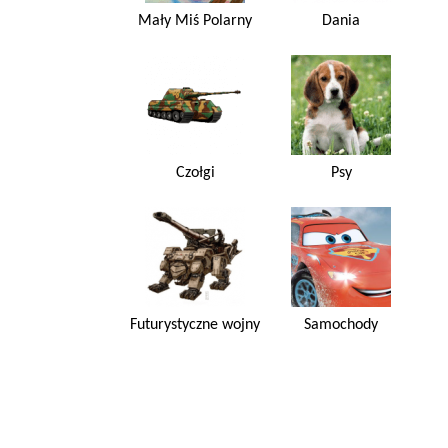
Mały Miś Polarny
Dania
Czołgi
Psy
Futurystyczne wojny
Samochody