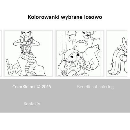
Kolorowanki wybrane losowo
Mermaid czesała włosy
Dziewczyna jest przerażona
Kucyk
ColorKid.net © 2015
Benefits of coloring
Kontakty
Disclaimer
Ciężarówka
John Smith i Pocahontas
Magia