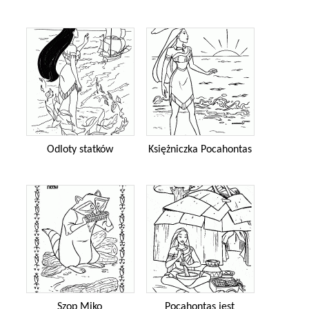
Odloty statków
Księżniczka Pocahontas
Szop Miko
Pocahontas jest