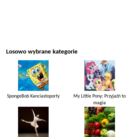
FILMY I SERIALE
PRZYRODA
Losowo wybrane kategorie
SpongeBob Kanciastoporty
My Little Pony: Przyjaźń to
magia