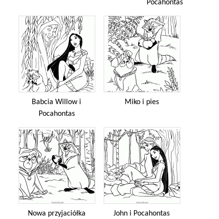
Pocahontas
Babcia Willow i
Miko i pies
Pocahontas
Nowa przyjaciółka
John i Pocahontas