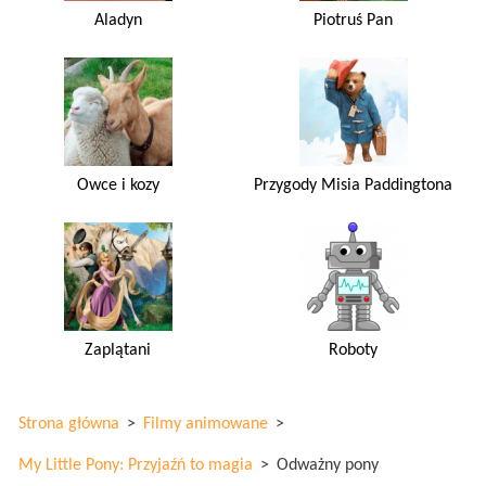
Aladyn
Piotruś Pan
Owce i kozy
Przygody Misia Paddingtona
Zaplątani
Roboty
Strona główna
>
Filmy animowane
>
My Little Pony: Przyjaźń to magia
>
Odważny pony