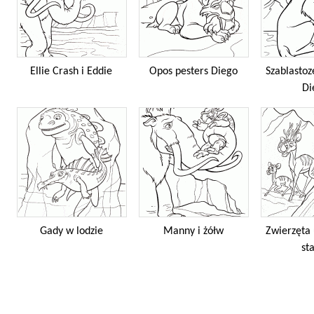
Ellie Crash i Eddie
Opos pesters Diego
Szablastoz
Di
Gady w lodzie
Manny i żółw
Zwierzęta 
st