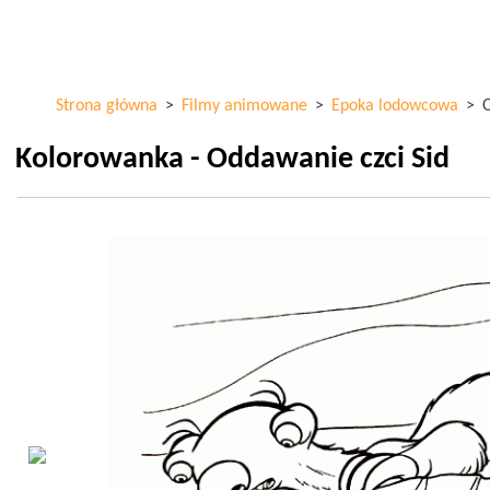
Przejdź
ColorKid.net
do
treści
Strona główna
>
Filmy animowane
>
Epoka lodowcowa
>
O
Kolorowanka - Oddawanie czci Sid