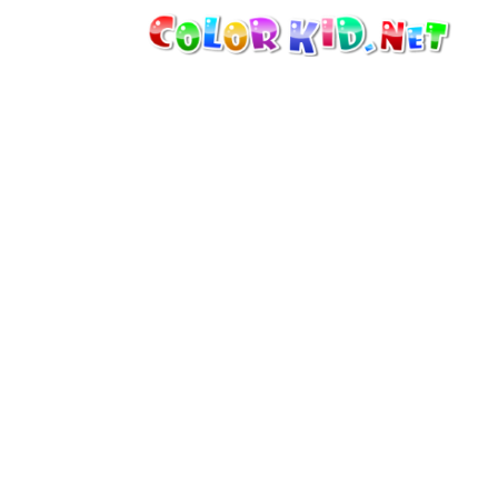
MASZYNY I POJAZDY
DOOKOŁA ŚWIATA
ARCHITEKTURA
ŚWIAT ZWIERZĄT
FILMY ANIMOWANE
DLA DZIEWCZYNEK
PORY ROKU
DLA CHŁOPCÓW
DLA MAŁYCH DZIECI