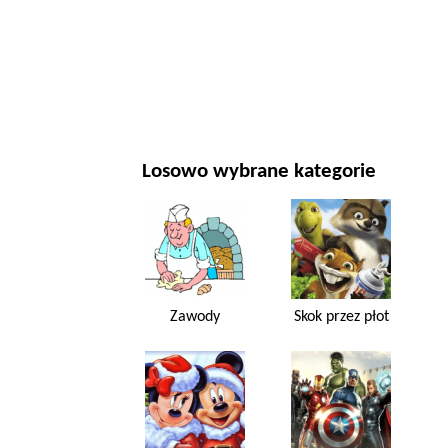
NOWY ROK I BOŻE NARODZENIE
FILMY I SERIALE
PRZYRODA
Losowo wybrane kategorie
Zawody
Skok przez płot