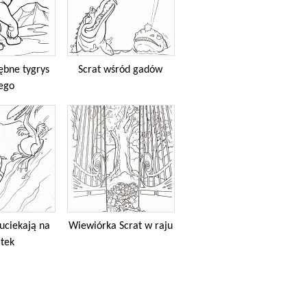
ębne tygrys
Scrat wśród gadów
ego
uciekają na
Wiewiórka Scrat w raju
atek