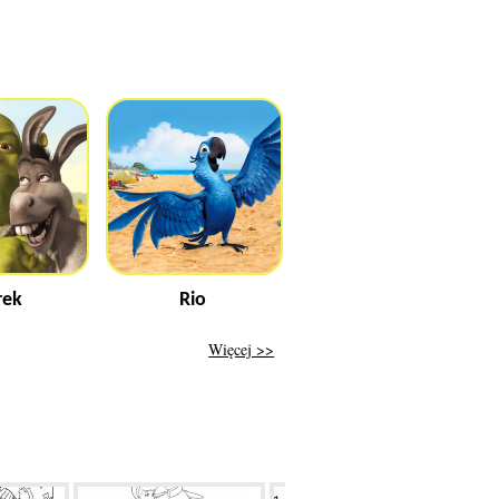
rek
Rio
Więcej >>