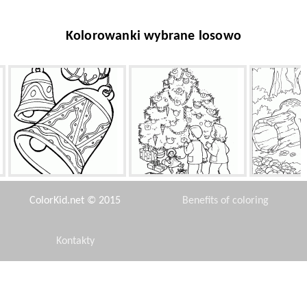
Kolorowanki wybrane losowo
Dzwony i choinki
Niesamowite Choinka
Pierwszą 
ColorKid.net © 2015
Benefits of coloring
Kontakty
Disclaimer
e
Proteus w walce
Sponge Bob w pracy
Potwór jest