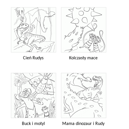
Cień Rudys
Kolczasty mace
Buck i motyl
Mama dinozaur i Rudy