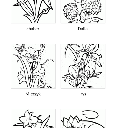
chaber
Dalia
Mieczyk
Irys