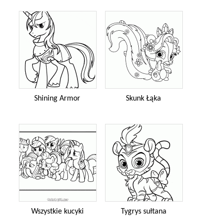
Shining Armor
Skunk Łąka
Wszystkie kucyki
Tygrys sułtana