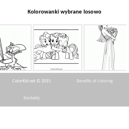
Kolorowanki wybrane losowo
sekretarz ptaka
Pony Friends
Bukiet róż dla Barbie
ColorKid.net © 2015
Benefits of coloring
Kontakty
Disclaimer
Kuropatwa
Chłopcy i łodzie
Wróżka Irma