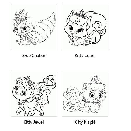
Szop Chaber
Kitty Cutie
Kitty Jewel
Kitty Klapki