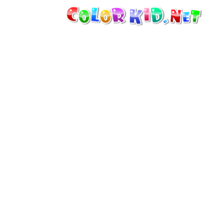
MASZYNY I POJAZDY
DOOKOŁA ŚWIATA
ARCHITEKTURA
ŚWIAT ZWIERZĄT
FILMY ANIMOWANE
DLA DZIEWCZYNEK
PORY ROKU
DLA CHŁOPCÓW
DLA MAŁYCH DZIECI