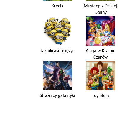
Krecik
Mustang z Dzikiej
Doliny
Jak ukraść księżyc
Alicja w Krainie
Czarów
Strażnicy galaktyki
Toy Story