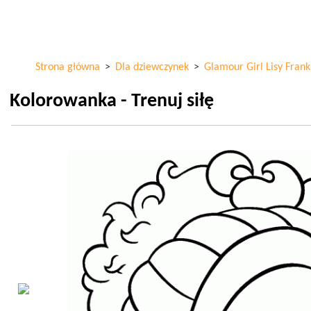
Przejdź
ColorKid.net
do
treści
Strona główna
>
Dla dziewczynek
>
Glamour Girl Lisy Frank
Kolorowanka - Trenuj siłę