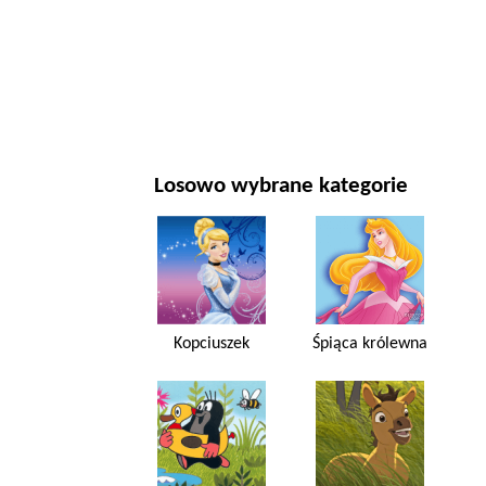
NOWY ROK I BOŻE NARODZENIE
FILMY I SERIALE
PRZYRODA
Losowo wybrane kategorie
Kopciuszek
Śpiąca królewna