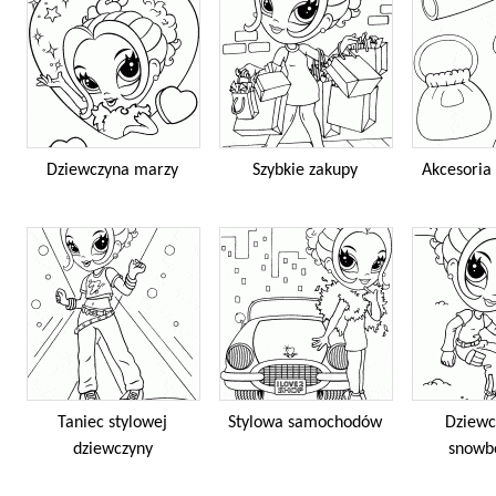
Dziewczyna marzy
Szybkie zakupy
Akcesoria
Taniec stylowej
Stylowa samochodów
Dziewc
dziewczyny
snowb