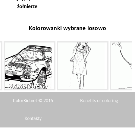
żołnierze
Kolorowanki wybrane losowo
Wyścigi samochodowe
Barbie w kapeluszu
Col
połowie lat 70.
ColorKid.net © 2015
Benefits of coloring
Kontakty