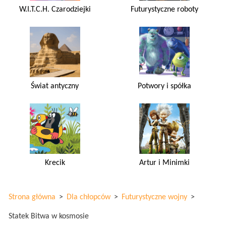
W.I.T.C.H. Czarodziejki
Futurystyczne roboty
Świat antyczny
Potwory i spółka
Krecik
Artur i Minimki
Strona główna
>
Dla chłopców
>
Futurystyczne wojny
>
Statek Bitwa w kosmosie