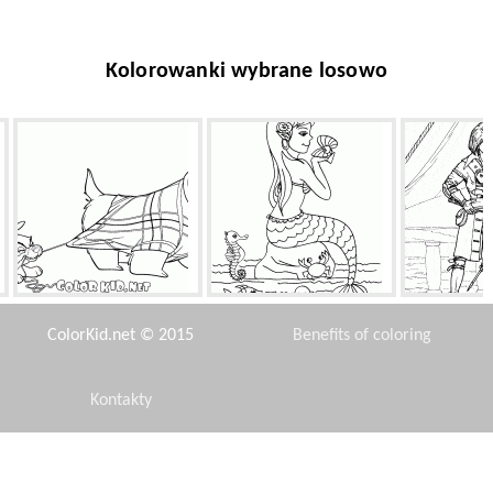
Kolorowanki wybrane losowo
y
Szczeniak i pies
Syrena z perłą
Chłopiec
ColorKid.net © 2015
Benefits of coloring
Kontakty
Disclaimer
Sługus
Wyposażenie publiczne
Wyczy